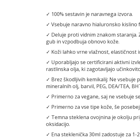
✓ 100% sestavin je naravnega izvora.
✓ Vsebuje naravno hialuronsko kislino 
✓ Deluje proti vidnim znakom staranja.
gub in vzpodbuja obnovo kože.
✓ Koži lahko vrne vlažnost, elastičnost i
✓ Uporabljajo se certificirani aktivni izvle
rastlinska olja, ki zagotavljajo učinkovit
✓ Brez škodljivih kemikalij: Ne vsebuje 
mineralnih olj, barvil, PEG, DEA/TEA, BH
✓ Primerno za vegane, saj ne vsebuje se
✓ Primerno za vse tipe kože, še posebej
✓ Temna steklena ovojnina je okolju prij
oksidacijo.
✓ Ena steklenička 30ml zadostuje za 1