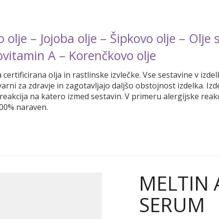
olje – Jojoba olje – Šipkovo olje – Olje 
ovitamin A – Korenčkovo olje
ertificirana olja in rastlinske izvlečke. Vse sestavine v iz
ni za zdravje in zagotavljajo daljšo obstojnost izdelka. Iz
reakcija na katero izmed sestavin. V primeru alergijske reak
 100% naraven.
MELTIN 
SERUM