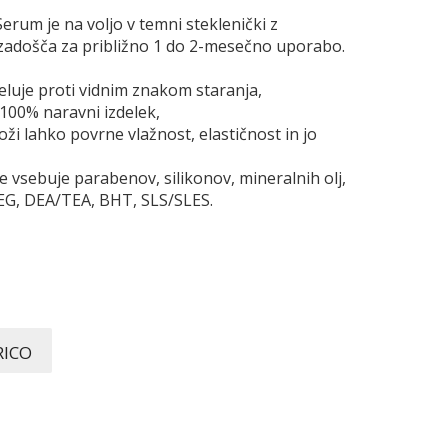
erum je na voljo v temni steklenički z
 zadošča za približno 1 do 2-mesečno uporabo.
 deluje proti vidnim znakom staranja,
i 100% naravni izdelek,
 koži lahko povrne vlažnost, elastičnost in jo
 ne vsebuje parabenov, silikonov, mineralnih olj,
 PEG, DEA/TEA, BHT, SLS/SLES.
RICO