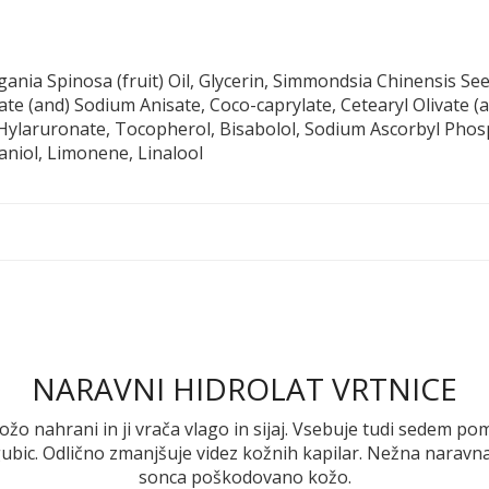
ia Spinosa (fruit) Oil, Glycerin, Simmondsia Chinensis Seed
te (and) Sodium Anisate, Coco-caprylate, Cetearyl Olivate (a
 Hylaruronate, Tocopherol, Bisabolol, Sodium Ascorbyl Phos
aniol, Limonene, Linalool
NARAVNI HIDROLAT VRTNICE
o nahrani in ji vrača vlago in sijaj. Vsebuje tudi sedem pome
ic. Odlično zmanjšuje videz kožnih kapilar. Nežna naravna
sonca poškodovano kožo.