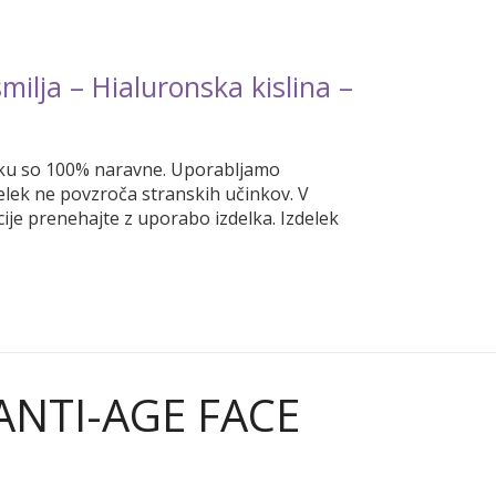
smilja – Hialuronska kislina –
delku so 100% naravne. Uporabljamo
delek ne povzroča stranskih učinkov. V
cije prenehajte z uporabo izdelka. Izdelek
ANTI-AGE FACE