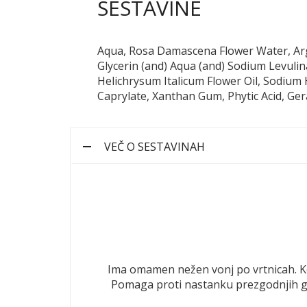
SESTAVINE
Aqua, Rosa Damascena Flower Water, Argan
Glycerin (and) Aqua (and) Sodium Levulina
Helichrysum Italicum Flower Oil, Sodium
Caprylate, Xanthan Gum, Phytic Acid, Ger
VEČ O SESTAVINAH
Ima omamen nežen vonj po vrtnicah. Kož
Pomaga proti nastanku prezgodnjih gub