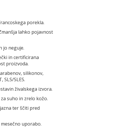
francoskega porekla.
 Zmanšja lahko pojavnost
n jo neguje.
čki in certificirana
ost proizvoda.
parabenov, silikonov,
T, SLS/SLES.
stavin živalskega izvora.
 za suho in zrelo kožo.
azna ter ščiti pred
-2 mesečno uporabo.