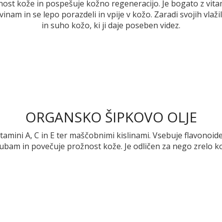
nost kože in pospešuje kožno regeneracijo. Je bogato z vit
nam in se lepo porazdeli in vpije v kožo. Zaradi svojih vlaži
in suho kožo, ki ji daje poseben videz.
ORGANSKO ŠIPKOVO OLJE
tamini A, C in E ter maščobnimi kislinami. Vsebuje flavonoide
gubam in povečuje prožnost kože. Je odličen za nego zrelo kož