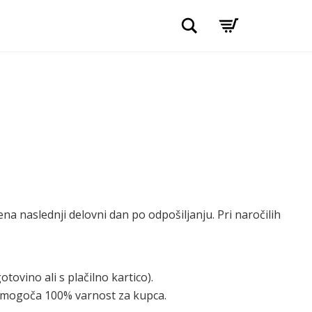
Išči
ena naslednji delovni dan po odpošiljanju. Pri naročilih
vino ali s plačilno kartico).
ki omogoča 100% varnost za kupca.