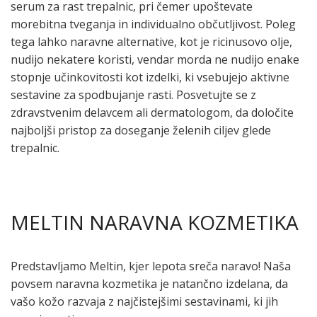
serum za rast trepalnic, pri čemer upoštevate
morebitna tveganja in individualno občutljivost. Poleg
tega lahko naravne alternative, kot je ricinusovo olje,
nudijo nekatere koristi, vendar morda ne nudijo enake
stopnje učinkovitosti kot izdelki, ki vsebujejo aktivne
sestavine za spodbujanje rasti. Posvetujte se z
zdravstvenim delavcem ali dermatologom, da določite
najboljši pristop za doseganje želenih ciljev glede
trepalnic.
MELTIN NARAVNA KOZMETIKA
Predstavljamo Meltin, kjer lepota sreča naravo! Naša
povsem naravna kozmetika je natančno izdelana, da
vašo kožo razvaja z najčistejšimi sestavinami, ki jih