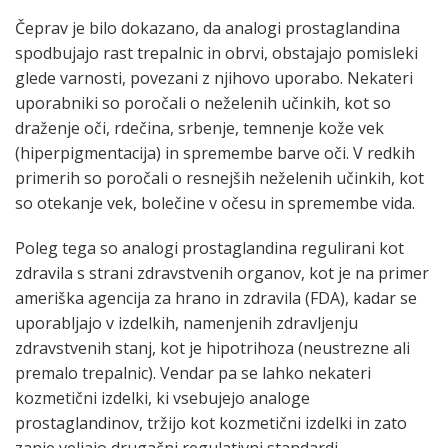
Čeprav je bilo dokazano, da analogi prostaglandina
spodbujajo rast trepalnic in obrvi, obstajajo pomisleki
glede varnosti, povezani z njihovo uporabo. Nekateri
uporabniki so poročali o neželenih učinkih, kot so
draženje oči, rdečina, srbenje, temnenje kože vek
(hiperpigmentacija) in spremembe barve oči. V redkih
primerih so poročali o resnejših neželenih učinkih, kot
so otekanje vek, bolečine v očesu in spremembe vida.
Poleg tega so analogi prostaglandina regulirani kot
zdravila s strani zdravstvenih organov, kot je na primer
ameriška agencija za hrano in zdravila (FDA), kadar se
uporabljajo v izdelkih, namenjenih zdravljenju
zdravstvenih stanj, kot je hipotrihoza (neustrezne ali
premalo trepalnic). Vendar pa se lahko nekateri
kozmetični izdelki, ki vsebujejo analoge
prostaglandinov, tržijo kot kozmetični izdelki in zato
zanje veljajo drugačni regulativni standardi.