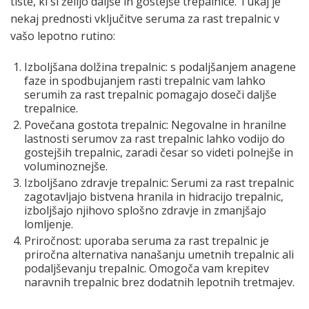
tiste, ki si želijo daljše in gostejše trepalnice. Tukaj je
nekaj prednosti vključitve seruma za rast trepalnic v
vašo lepotno rutino:
Izboljšana dolžina trepalnic: s podaljšanjem anagene
faze in spodbujanjem rasti trepalnic vam lahko
serumih za rast trepalnic pomagajo doseči daljše
trepalnice.
Povečana gostota trepalnic: Negovalne in hranilne
lastnosti serumov za rast trepalnic lahko vodijo do
gostejših trepalnic, zaradi česar so videti polnejše in
voluminoznejše.
Izboljšano zdravje trepalnic: Serumi za rast trepalnic
zagotavljajo bistvena hranila in hidracijo trepalnic,
izboljšajo njihovo splošno zdravje in zmanjšajo
lomljenje.
Priročnost: uporaba seruma za rast trepalnic je
priročna alternativa nanašanju umetnih trepalnic ali
podaljševanju trepalnic. Omogoča vam krepitev
naravnih trepalnic brez dodatnih lepotnih tretmajev.