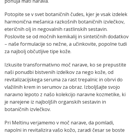
ponuja mati narava.
Potopite se v svet botaničnih čudes, kjer je vsak izdelek
harmonična mešanica razkošnih botaničnih izvlečkov,
eteričnih olj in negovalnih rastlinskih sestavin.
Poslovite se od močnih kemikalij in sintetičnih dodatkov
– naše formulacije so nežne, a učinkovite, popolne tudi
za najbolj občutljive tipe kože.
Izkusite transformativno moč narave, ko se prepustite
naši ponudbi bistvenih izdelkov za nego kože, od
revitalizacijskega seruma za rast trepalnic in obrvi do
vlažilnih krem ​​in serumov za obraz. Izboljšajte svojo
naravno lepoto z našo kolekcijo naravne kozmetike, ki
je narejene iz najboljših organskih sestavin in
botaničnih izvlečkov.
Pri Meltinu verjamemo v moč narave, da pomladi,
napolni in revitalizira vašo kožo, zaradi česar se boste