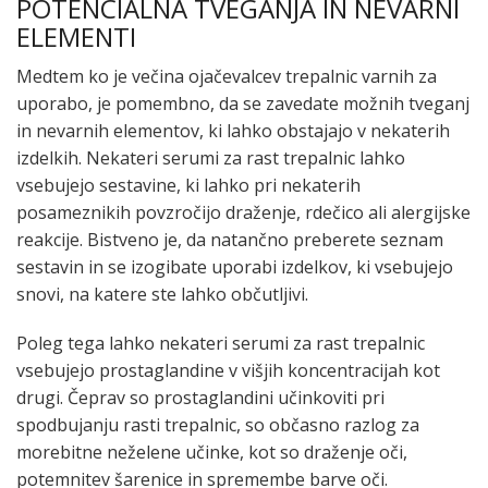
POTENCIALNA TVEGANJA IN NEVARNI
ELEMENTI
Medtem ko je večina ojačevalcev trepalnic varnih za
uporabo, je pomembno, da se zavedate možnih tveganj
in nevarnih elementov, ki lahko obstajajo v nekaterih
izdelkih. Nekateri serumi za rast trepalnic lahko
vsebujejo sestavine, ki lahko pri nekaterih
posameznikih povzročijo draženje, rdečico ali alergijske
reakcije. Bistveno je, da natančno preberete seznam
sestavin in se izogibate uporabi izdelkov, ki vsebujejo
snovi, na katere ste lahko občutljivi.
Poleg tega lahko nekateri serumi za rast trepalnic
vsebujejo prostaglandine v višjih koncentracijah kot
drugi. Čeprav so prostaglandini učinkoviti pri
spodbujanju rasti trepalnic, so občasno razlog za
morebitne neželene učinke, kot so draženje oči,
potemnitev šarenice in spremembe barve oči.