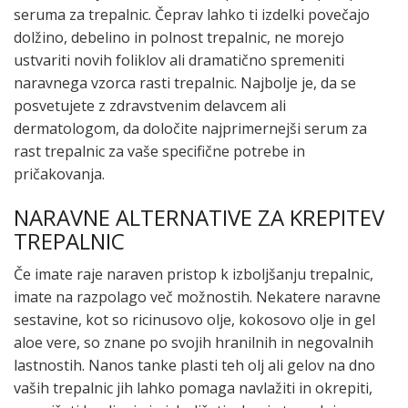
seruma za trepalnic. Čeprav lahko ti izdelki povečajo
dolžino, debelino in polnost trepalnic, ne morejo
ustvariti novih foliklov ali dramatično spremeniti
naravnega vzorca rasti trepalnic. Najbolje je, da se
posvetujete z zdravstvenim delavcem ali
dermatologom, da določite najprimernejši serum za
rast trepalnic za vaše specifične potrebe in
pričakovanja.
NARAVNE ALTERNATIVE ZA KREPITEV
TREPALNIC
Če imate raje naraven pristop k izboljšanju trepalnic,
imate na razpolago več možnostih. Nekatere naravne
sestavine, kot so ricinusovo olje, kokosovo olje in gel
aloe vere, so znane po svojih hranilnih in negovalnih
lastnostih. Nanos tanke plasti teh olj ali gelov na dno
vaših trepalnic jih lahko pomaga navlažiti in okrepiti,