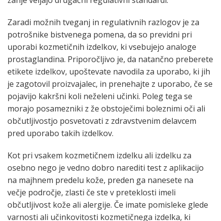
Zaradi možnih tveganj in regulativnih razlogov je za
potrošnike bistvenega pomena, da so previdni pri
uporabi kozmetičnih izdelkov, ki vsebujejo analoge
prostaglandina. Priporočljivo je, da natančno preberete
etikete izdelkov, upoštevate navodila za uporabo, ki jih
je zagotovil proizvajalec, in prenehajte z uporabo, če se
pojavijo kakršni koli neželeni učinki. Poleg tega se
morajo posamezniki z že obstoječimi boleznimi oči ali
občutljivostjo posvetovati z zdravstvenim delavcem
pred uporabo takih izdelkov.
Kot pri vsakem kozmetičnem izdelku ali izdelku za
osebno nego je vedno dobro narediti test z aplikacijo
na majhnem predelu kože, preden ga nanesete na
večje področje, zlasti če ste v preteklosti imeli
občutljivost kože ali alergije. Če imate pomisleke glede
varnosti ali učinkovitosti kozmetičnega izdelka, ki