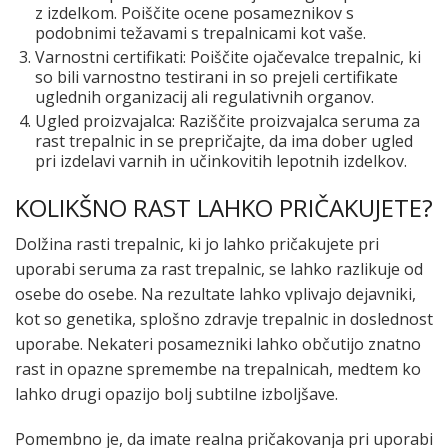
z izdelkom. Poiščite ocene posameznikov s
podobnimi težavami s trepalnicami kot vaše.
Varnostni certifikati: Poiščite ojačevalce trepalnic, ki
so bili varnostno testirani in so prejeli certifikate
uglednih organizacij ali regulativnih organov.
Ugled proizvajalca: Raziščite proizvajalca seruma za
rast trepalnic in se prepričajte, da ima dober ugled
pri izdelavi varnih in učinkovitih lepotnih izdelkov.
KOLIKŠNO RAST LAHKO PRIČAKUJETE?
Dolžina rasti trepalnic, ki jo lahko pričakujete pri
uporabi seruma za rast trepalnic, se lahko razlikuje od
osebe do osebe. Na rezultate lahko vplivajo dejavniki,
kot so genetika, splošno zdravje trepalnic in doslednost
uporabe. Nekateri posamezniki lahko občutijo znatno
rast in opazne spremembe na trepalnicah, medtem ko
lahko drugi opazijo bolj subtilne izboljšave.
Pomembno je, da imate realna pričakovanja pri uporabi