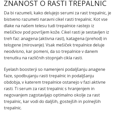
ZNANOST O RASTI TREPALNIC
Da bi razumeli, kako delujejo serumi za rast trepalnic, je
bistveno razumeti naravni cikel rasti trepalnic. Kot vse
dlake na našem telesu tudi trepalnice rastejo iz
mešičkov pod površjem kože. Cikel rasti je sestavljen iz
treh faz: anagena (aktivna rast), katagena (prehod) in
telogene (mirovanje). Vsak mešiček trepalnice deluje
neodvisno, kar pomeni, da so trepalnice v danem
trenutku na različnih stopnjah cikla rasti.
Eyelash boosterji so namenjeni podaljšanju anagene
faze, spodbujanju rasti trepalnic in podaljšanju
obdobja, v katerem trepalnice ostanejo v fazi aktivne
rasti. Ti serum za rast trepalnic s hranjenjem in
negovanjem zagotavljajo optimalno okolje za rast
trepalnic, kar vodi do daljših, gostejših in polnejših
trepalnic.