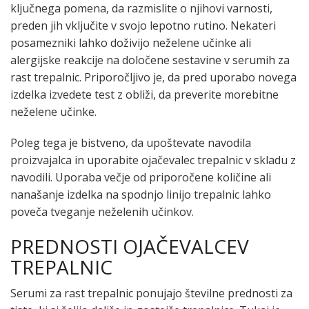
ključnega pomena, da razmislite o njihovi varnosti,
preden jih vključite v svojo lepotno rutino. Nekateri
posamezniki lahko doživijo neželene učinke ali
alergijske reakcije na določene sestavine v serumih za
rast trepalnic. Priporočljivo je, da pred uporabo novega
izdelka izvedete test z obliži, da preverite morebitne
neželene učinke.
Poleg tega je bistveno, da upoštevate navodila
proizvajalca in uporabite ojačevalec trepalnic v skladu z
navodili. Uporaba večje od priporočene količine ali
nanašanje izdelka na spodnjo linijo trepalnic lahko
poveča tveganje neželenih učinkov.
PREDNOSTI OJAČEVALCEV
TREPALNIC
Serumi za rast trepalnic ponujajo številne prednosti za