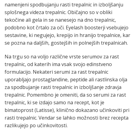
namenjeni spodbujanju rasti trepalnic in izboljšanju
splošnega videza trepalnic. Običajno so v obliki
tekočine ali gela in se nanesejo na dno trepalnic,
podobno kot črtalo za oči. Eyelash boosterji vsebujejo
sestavine, ki negujejo, krepijo in hranijo trepalnice, kar
se pozna na daljših, gostejših in polnejših trepalnicah.
Na trgu so na voljo različne vrste serumov za rast
trepalnic, od katerih ima vsak svojo edinstveno
formulacijo. Nekateri serumi za rast trepalnic
uporabljajo prostaglandine, peptide ali rastlinska olja
za spodbujanje rasti trepalnic in izboljšanje zdravja
trepalnic. Pomembno je omeniti, da so serumi za rast
trepalnic, ki se izdajo samo na recept, kot je
bimatoprost (Latisse), klinično dokazano učinkoviti pri
rasti trepalnic. Vendar se lahko možnosti brez recepta
razlikujejo po učinkovitosti.