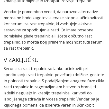
zmanjšati lomljenje in izboljšati zdravje trepalnic.
Vendar je pomembno vedeti, da naravne alternative
morda ne bodo zagotovile enake stopnje učinkovitosti
kot serumi za rast trepalnic, ki vsebujejo aktivne
sestavine za spodbujanje rasti. Če imate posebne
pomisleke glede trepalnic ali iščete občutno rast
trepalnic, so morda bolj primerna možnost tudi serumi
za rast trepalnic.
V ZAKLJUČKU
Serumi za rast trepalnic so lahko učinkoviti pri
spodbujanju rasti trepalnic, povečanju dolžine, gostote
in polnosti trepalnic. S podaljšanjem anagene faze cikla
rasti trepalnic in zagotavljanjem bistvenih hranil, ti
izdelki negujejo in krepijo trepalnice, kar vodi do
izboljšanega zdravja in videza trepalnic. Vendar pa je
ključnega pomena, da izberete varen in učinkobit