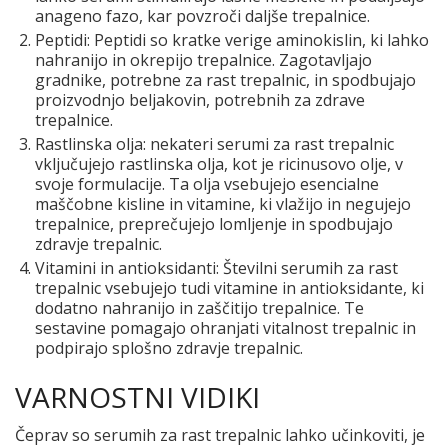
anageno fazo, kar povzroči daljše trepalnice.
Peptidi: Peptidi so kratke verige aminokislin, ki lahko
nahranijo in okrepijo trepalnice. Zagotavljajo
gradnike, potrebne za rast trepalnic, in spodbujajo
proizvodnjo beljakovin, potrebnih za zdrave
trepalnice.
Rastlinska olja: nekateri serumi za rast trepalnic
vključujejo rastlinska olja, kot je ricinusovo olje, v
svoje formulacije. Ta olja vsebujejo esencialne
maščobne kisline in vitamine, ki vlažijo in negujejo
trepalnice, preprečujejo lomljenje in spodbujajo
zdravje trepalnic.
Vitamini in antioksidanti: Številni serumih za rast
trepalnic vsebujejo tudi vitamine in antioksidante, ki
dodatno nahranijo in zaščitijo trepalnice. Te
sestavine pomagajo ohranjati vitalnost trepalnic in
podpirajo splošno zdravje trepalnic.
VARNOSTNI VIDIKI
Čeprav so serumih za rast trepalnic lahko učinkoviti, je