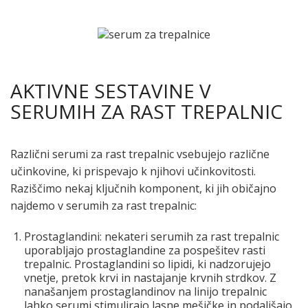
AKTIVNE SESTAVINE V
SERUMIH ZA RAST TREPALNIC
Različni serumi za rast trepalnic vsebujejo različne
učinkovine, ki prispevajo k njihovi učinkovitosti.
Raziščimo nekaj ključnih komponent, ki jih običajno
najdemo v serumih za rast trepalnic:
Prostaglandini: nekateri serumih za rast trepalnic
uporabljajo prostaglandine za pospešitev rasti
trepalnic. Prostaglandini so lipidi, ki nadzorujejo
vnetje, pretok krvi in ​​nastajanje krvnih strdkov. Z
nanašanjem prostaglandinov na linijo trepalnic
lahko serumi stimulirajo lasne mešičke in podaljšajo