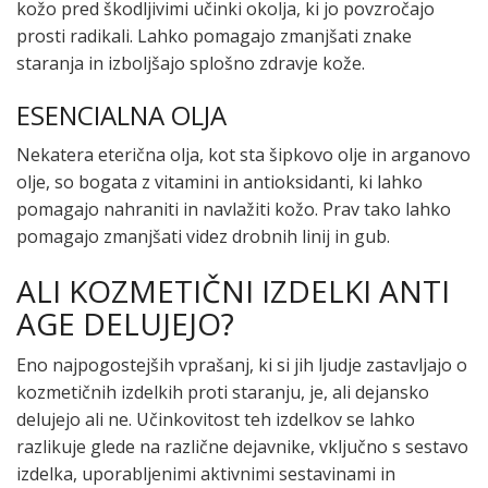
kožo pred škodljivimi učinki okolja, ki jo povzročajo
prosti radikali. Lahko pomagajo zmanjšati znake
staranja in izboljšajo splošno zdravje kože.
ESENCIALNA OLJA
Nekatera eterična olja, kot sta šipkovo olje in arganovo
olje, so bogata z vitamini in antioksidanti, ki lahko
pomagajo nahraniti in navlažiti kožo. Prav tako lahko
pomagajo zmanjšati videz drobnih linij in gub.
ALI KOZMETIČNI IZDELKI ANTI
AGE DELUJEJO?
Eno najpogostejših vprašanj, ki si jih ljudje zastavljajo o
kozmetičnih izdelkih proti staranju, je, ali dejansko
delujejo ali ne. Učinkovitost teh izdelkov se lahko
razlikuje glede na različne dejavnike, vključno s sestavo
izdelka, uporabljenimi aktivnimi sestavinami in