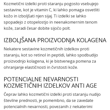
Kozmetični izdelki proti staranju pogosto vsebujejo
sestavine, kot je vitamin C, ki lahko pomaga osvetliti
kožo in izboljšati njen sijaj. Ti izdelki se lahko
spopadejo z otopelostjo in neenakomernim tenom
kože, zaradi česar dobite sijočo polt.
IZBOLJŠANA PROIZVODNJA KOLAGENA
Nekatere sestavine kozmetičnih izdelkov proti
staranju, kot so retinol in peptidi, lahko spodbudijo
proizvodnjo kolagena, ki je bistvenega pomena za
ohranjanje elastičnosti in čvrstosti kože.
POTENCIALNE NEVARNOSTI
KOZMETIČNIH IZDELKOV ANTI AGE
Čeprav lahko kozmetični izdelki proti staranju nudijo
številne prednosti, je pomembno, da se zavedate
potencialnih nevarnosti, povezanih z nekaterimi