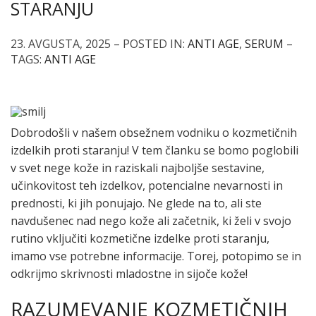
STARANJU
23. AVGUSTA, 2025 – POSTED IN:
ANTI AGE
,
SERUM
–
TAGS:
ANTI AGE
Dobrodošli v našem obsežnem vodniku o kozmetičnih
izdelkih proti staranju! V tem članku se bomo poglobili
v svet nege kože in raziskali najboljše sestavine,
učinkovitost teh izdelkov, potencialne nevarnosti in
prednosti, ki jih ponujajo. Ne glede na to, ali ste
navdušenec nad nego kože ali začetnik, ki želi v svojo
rutino vključiti kozmetične izdelke proti staranju,
imamo vse potrebne informacije. Torej, potopimo se in
odkrijmo skrivnosti mladostne in sijoče kože!
RAZUMEVANJE KOZMETIČNIH