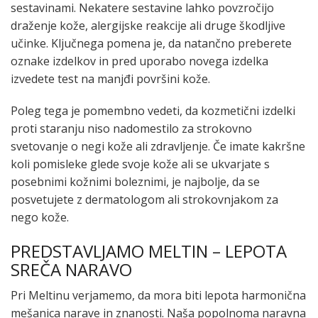
sestavinami. Nekatere sestavine lahko povzročijo
draženje kože, alergijske reakcije ali druge škodljive
učinke. Ključnega pomena je, da natančno preberete
oznake izdelkov in pred uporabo novega izdelka
izvedete test na manjđi površini kože.
Poleg tega je pomembno vedeti, da kozmetični izdelki
proti staranju niso nadomestilo za strokovno
svetovanje o negi kože ali zdravljenje. Če imate kakršne
koli pomisleke glede svoje kože ali se ukvarjate s
posebnimi kožnimi boleznimi, je najbolje, da se
posvetujete z dermatologom ali strokovnjakom za
nego kože.
PREDSTAVLJAMO MELTIN – LEPOTA
SREČA NARAVO
Pri Meltinu verjamemo, da mora biti lepota harmonična
mešanica narave in znanosti. Naša popolnoma naravna