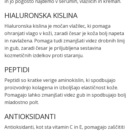
in jo pogosto najdemo v serumih, vlažilcih in kremah.
HIALURONSKA KISLINA
Hialuronska kislina je močan vlažilec, ki pomaga
ohranjati vlago v koži, zaradi česar je koža bolj napeta
in navlažena. Pomaga tudi zmanjšati videz drobnih linij
in gub, zaradi česar je priljubljena sestavina
kozmetičnih izdelkov proti staranju.
PEPTIDI
Peptidi so kratke verige aminokislin, ki spodbujajo
proizvodnjo kolagena in izboljšajo elastičnost kože.
Pomagajo lahko zmanjšati videz gub in spodbujajo bolj
mladostno polt.
ANTIOKSIDANTI
Antioksidanti, kot sta vitamin C in E, pomagajo zaščititi