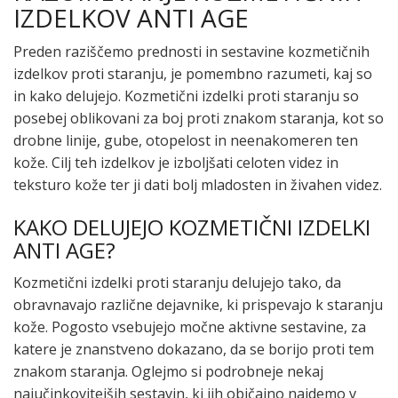
IZDELKOV ANTI AGE
Preden raziščemo prednosti in sestavine kozmetičnih
izdelkov proti staranju, je pomembno razumeti, kaj so
in kako delujejo. Kozmetični izdelki proti staranju so
posebej oblikovani za boj proti znakom staranja, kot so
drobne linije, gube, otopelost in neenakomeren ten
kože. Cilj teh izdelkov je izboljšati celoten videz in
teksturo kože ter ji dati bolj mladosten in živahen videz.
KAKO DELUJEJO KOZMETIČNI IZDELKI
ANTI AGE?
Kozmetični izdelki proti staranju delujejo tako, da
obravnavajo različne dejavnike, ki prispevajo k staranju
kože. Pogosto vsebujejo močne aktivne sestavine, za
katere je znanstveno dokazano, da se borijo proti tem
znakom staranja. Oglejmo si podrobneje nekaj
najučinkovitejših sestavin, ki jih običajno najdemo v